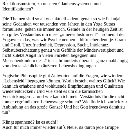
Reaktionsmustern, zu unseren Glaubenssystemen und
Identifikationen?
Die Themen sind so alt wie aktuell – denn genau so wie Patanjali
seine Gedanken vor tausenden von Jahren in den Yoga Sutras
formulierte, gelten sie immer noch. Gerade in der heutigen Zeit ist
ein gutes Verständnis um unser „inneres Instrument“ – so nennt der
Yogaweise das, was wir Psyche nennen – hilfreicher denn je. Gram
und Groll, Unzufriedenheit, Depression, Sucht, Intoleranz,
Selbstüberschätzung genau wie Gefühle der Minderwertigkeit und
nicht zuletzt Angst in vielen Facetten begegnen uns
Menschenkindern des 21ten Jahrhunderts überall – ganz unabhängig
von den tatsächlichen äußeren Lebensbedingungen.
Yogische Philosophie gibt Antworten auf die Fragen, wie wir dem
„Lebensleid“ begegnen können. Worin besteht wahres Glück? Wie
kann ich erhabene und wohltuende Empfindungen und Qualitäten
wiederentdecken? Und wie steht es um die karmischen
Verstrickungen … und wie kann ich mein Verständnis für die nicht
immer ergründbaren Lebenswege schulen? Wie finde ich zurück zur
Anbindung an das große Ganze? Und hat Gott irgendwas damit zu
tun?
Klingt spannend? Ist es auch!!
Auch für mich immer wieder auf´s Neue, da durch jede Gruppe